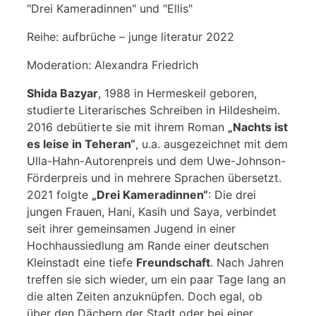
"Drei Kameradinnen" und "Ellis"
Reihe: aufbrüche – junge literatur 2022
Moderation: Alexandra Friedrich
Shida Bazyar
, 1988 in Hermeskeil geboren,
studierte Literarisches Schreiben in Hildesheim.
2016 debütierte sie mit ihrem Roman
„Nachts ist
es leise in Teheran“
, u.a. ausgezeichnet mit dem
Ulla-Hahn-Autorenpreis und dem Uwe-Johnson-
Förderpreis und in mehrere Sprachen übersetzt.
2021 folgte
„Drei Kameradinnen“
: Die drei
jungen Frauen, Hani, Kasih und Saya, verbindet
seit ihrer gemeinsamen Jugend in einer
Hochhaussiedlung am Rande einer deutschen
Kleinstadt eine tiefe
Freundschaft
. Nach Jahren
treffen sie sich wieder, um ein paar Tage lang an
die alten Zeiten anzuknüpfen. Doch egal, ob
über den Dächern der Stadt oder bei einer