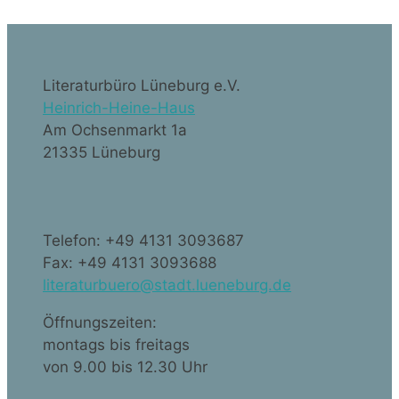
Literaturbüro Lüneburg e.V.
Heinrich-Heine-Haus
Am Ochsenmarkt 1a
21335 Lüneburg
Telefon: +49 4131 3093687
Fax: +49 4131 3093688
literaturbuero@stadt.lueneburg.de
Öffnungszeiten:
montags bis freitags
von 9.00 bis 12.30 Uhr