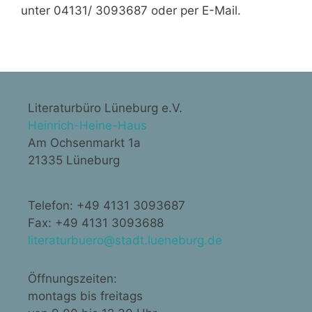
unter 04131/ 3093687 oder per E-Mail.
Literaturbüro Lüneburg e.V.
Heinrich-Heine-Haus
Am Ochsenmarkt 1a
21335 Lüneburg
Telefon: +49 4131 3093687
Fax: +49 4131 3093688
literaturbuero@stadt.lueneburg.de
Öffnungszeiten:
montags bis freitags