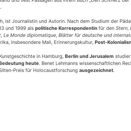
anland und liest Passagen aus ihrem Buch „Den Schmerz der
.
, ist Journalistin und Autorin. Nach dem Studium der Päda
83 und 1999 als
politische Korrespondentin
für den
Stern
,
t
,
Le Monde diplomatique
,
Blätter für deutsche und internat
frika, insbesondere Mali, Erinnerungskultur,
Post-Koloniali
d Kunstgeschichte in Hamburg,
Berlin und Jerusalem
studier
 Bedeutung heute
. Benet Lehmanns wissenschaftlichen Re
Silten-Preis für Holocaustforschung
ausgezeichnet
.