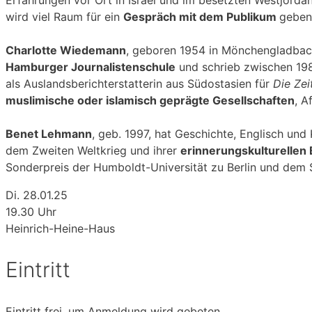
Erfahrungen vor Ort in Israel und im besetzten Westjord
wird viel Raum für ein
Gespräch mit dem Publikum
geben
Charlotte Wiedemann
, geboren 1954 in Mönchengladbach
Hamburger Journalistenschule
und schrieb zwischen 19
als Auslandsberichterstatterin aus Südostasien für
Die Zei
muslimische oder islamisch geprägte Gesellschaften
, A
Benet Lehmann
, geb. 1997, hat Geschichte, Englisch un
dem Zweiten Weltkrieg und ihrer
erinnerungskulturellen
Sonderpreis der Humboldt-Universität zu Berlin und dem 
Di. 28.01.25
19.30 Uhr
Heinrich-Heine-Haus
Eintritt
Eintritt frei, um Anmeldung wird gebeten